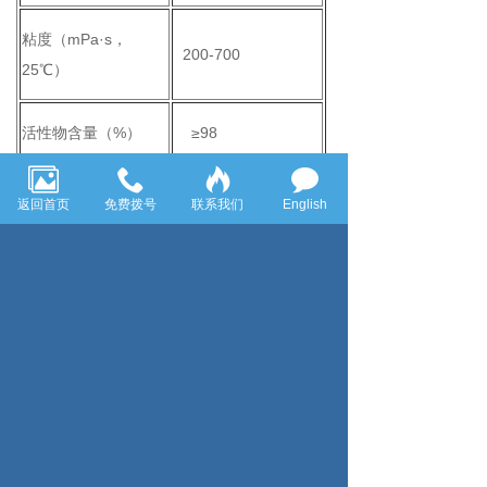
粘度（mPa·s，
200-700
25℃）
活性物含量（%）
≥98
四、使用方法
返回首页
免费拨号
联系我们
English
本品可直接使用或稀释后使用，建议采用
计量泵连续添加使用。一般而言，建议添加量
为0.01~0.3%，即可有效地消除和阻止泡沫的
再生，但根据不同的水处理工艺，最佳添加量
应通过现场调试确定。
五、包装和贮存及注意事项
采用25kg、200kg、1000kg包装或协商包装，
室温下密封避光保存，避免长期暴露在极端冷