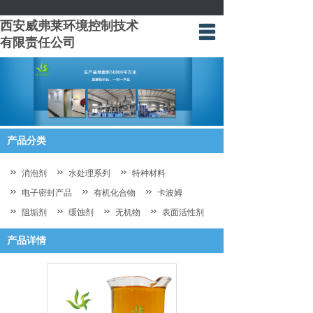
西安威弗莱环境控制技术
有限责任公司
网站首页
关于我们
产品中心
应用案例
产品分类
新闻动态
消泡剂
水处理系列
特种材料
联系我们
电子密封产品
有机化合物
卡波姆
阻垢剂
缓蚀剂
无机物
表面活性剂
油气田专用化学品
产品详情