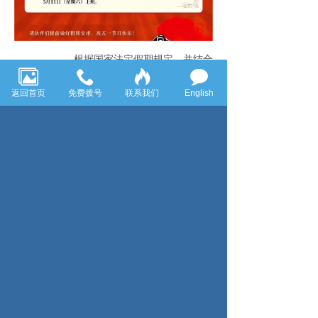
根据国家法定假期规定，并结合
公司实际情况，现就五一放假安排如下：5月
1日-5月5日放假，共5天。
返回首页
免费拨号
联系我们
English
五一放假期间请各部门关好电
闸，做好安全工作，谨防假期有安全隐患发
生。
祝大家五一节日快乐！
特此通知！
上一页： 喜报！热烈祝贺我司被认定为“新型技术企业”
下一页：春节放假通知
西安威弗莱环境控制技术有限责任公司